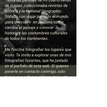
.Tenía las paredes de mi cuarto llenas
de mapas ,coleccionaba revistas de
historia y la National Geographic.
Soñaba con viajar por todo el mundo
,para descubrir en persona como
cambia el paisaje y conocer la
historia y las costumbres culturales
de todos los continentes.
Me fascina fotografiar los lugares que
visito. Te invito a explorar unas de mis
fotografías favoritas, que he juntado
en el porfolio de esta web .Si quieres
ponerte en contacto conmigo, solo
tienes que rellenar el formulario y te
responderé con la mayor rapidez
posible.
© 2023
by Ramona Ignat